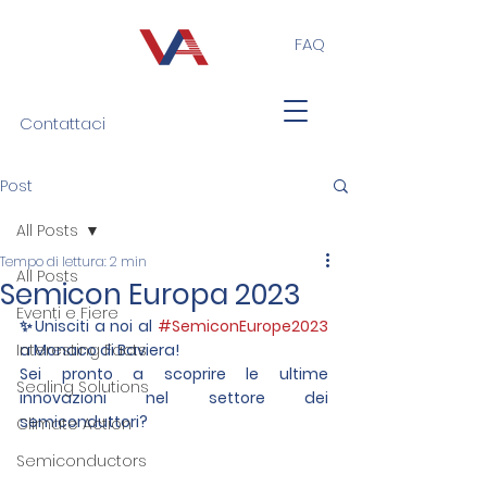
FAQ
Contattaci
Post
All Posts
Tempo di lettura: 2 min
All Posts
Semicon Europa 2023
Eventi e Fiere
✨Unisciti a noi al 
#SemiconEurope2023
Interesting Facts
a Monaco di Baviera!
Sei pronto a scoprire le ultime 
Sealing Solutions
innovazioni nel settore dei 
semiconduttori?
Climate Action
Semiconductors