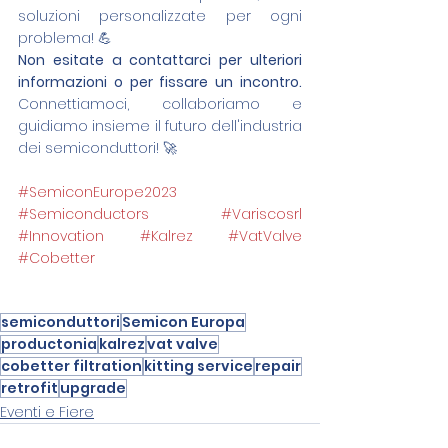
soluzioni personalizzate per ogni 
problema! 💪
Non esitate a contattarci per ulteriori 
informazioni o per fissare un incontro.  
Connettiamoci, collaboriamo e 
guidiamo insieme il futuro dell'industria 
dei semiconduttori! 🚀 
#SemiconEurope2023
#Semiconductors
#Variscosrl
#Innovation
#Kalrez
#VatValve
#Cobetter
semiconduttori
Semicon Europa
productonia
kalrez
vat valve
cobetter filtration
kitting service
repair
retrofit
upgrade
Eventi e Fiere