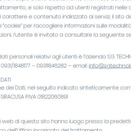
ttamento, e solo rispetto ad utenti registrati nelle a
 carattere e contenuto indirizzato ai servizi, il sit
cookie” per raccogliere informazioni sulle modalità
mazioni, l’utente è invitato a consultare la seguente s
ati personali relativi agli utenti è l’azienda S.G. TEC
931/1848177 – 09311846282 – email:
info@sgtechnology
 DATI
ne dei Dati, nel seguito indicato sinteticamente com
0 SIRACUSA P.IVA 01822060891
izi web di questo sito hanno luogo presso la predet
o dell’Ufficio incaricato del trattamento.