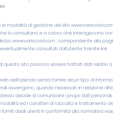
le.
 le modalità di gestione del sito
www.variscosrl.co
 che lo consultano e a coloro che interagiscono con i
dirizzo
www.variscosrl.com
, corrispondente alla pagina
b eventualmente consultati dall’utente tramite link.
i questo sito possono essere trattati dati relativi 
 web dell’azienda senza fornire alcun tipo di inform
nali avvengono, quando necessari, in relazione all’ese
stesso decide di comunicare i propri dati personali; 
le modalità ed i caratteri di raccolta e trattamento de
i forniti dagli utenti in conformità alla normativa vig