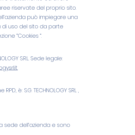
ree riservate del proprio sito.
o dell’azienda può impiegare una
 di uso del sito da parte
ezione “Cookies “.
HNOLOGY S.R.L. Sede legale:
srl.it.
e RPD, è: S.G. TECHNOLOGY SRL ,
ta sede dell’azienda e sono