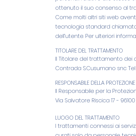
ottenuto il suo consenso al tra
Come molti altri siti web aventi
tecnologia standard chiamata “
dell’utente. Per ulteriori infor
TITOLARE DEL TRATTAMENTO
Il Titolare del trattamento dei d
Contrada S.Cusumano snc Tel 0
RESPONSABILE DELLA PROTEZIONE
Il Responsabile per la Protezio
Via Salvatore Riscica 17 - 9610
LUOGO DEL TRATTAMENTO
I trattamenti connessi ai serv
curati solo da personale tecnic