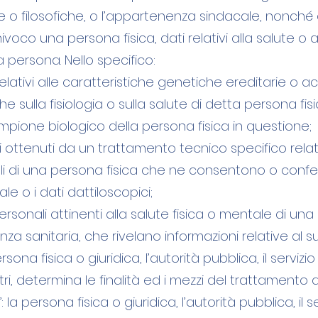
ose o filosofiche, o l’appartenenza sindacale, nonché 
ivoco una persona fisica, dati relativi alla salute o a
 persona. Nello specifico:
i relativi alle caratteristiche genetiche ereditarie o
 sulla fisiologia o sulla salute di detta persona fisi
campione biologico della persona fisica in questione;
ali ottenuti da un trattamento tecnico specifico relativ
i di una persona fisica che ne consentono o confer
le o i dati dattiloscopici;
ti personali attinenti alla salute fisica o mentale di 
enza sanitaria, che rivelano informazioni relative al s
rsona fisica o giuridica, l’autorità pubblica, il serviz
i, determina le finalità ed i mezzi del trattamento d
la persona fisica o giuridica, l’autorità pubblica, il