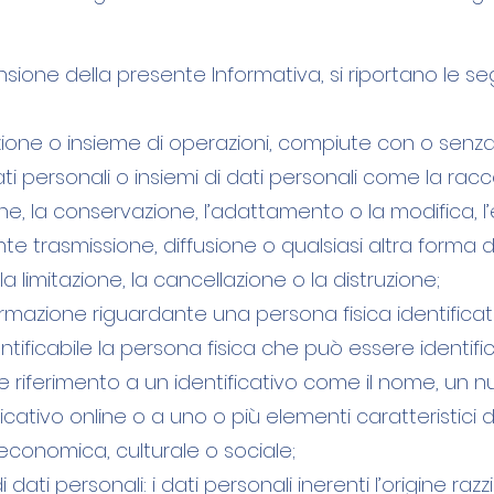
sione della presente Informativa, si riportano le segu
ione o insieme di operazioni, compiute con o senza l
i personali o insiemi di dati personali come la raccol
one, la conservazione, l’adattamento o la modifica, l
e trasmissione, diffusione o qualsiasi altra forma di
la limitazione, la cancellazione o la distruzione;
ormazione riguardante una persona fisica identificata
dentificabile la persona fisica che può essere identif
 riferimento a un identificativo come il nome, un nu
ificativo online o a uno o più elementi caratteristici d
, economica, culturale o sociale;
 dati personali: i dati personali inerenti l’origine razz