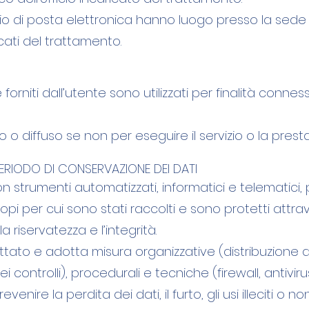
izio di posta elettronica hanno luogo presso la sede 
icati del trattamento.
orniti dall’utente sono utilizzati per finalità connes
 diffuso se non per eseguire il servizio o la presta
ERIODO DI CONSERVAZIONE DEI DATI
con strumenti automatizzati, informatici e telematici
opi per cui sono stati raccolti e sono protetti att
 riservatezza e l’integrità.
ttato e adotta misura organizzative (distribuzione de
dei controlli), procedurali e tecniche (firewall, antivi
nire la perdita dei dati, il furto, gli usi illeciti o non