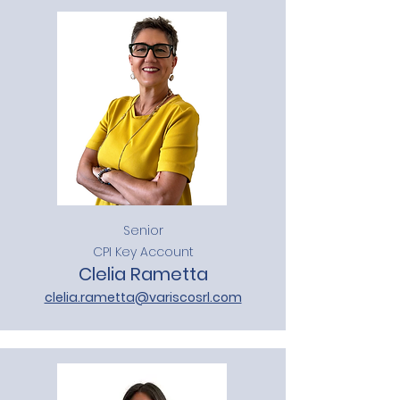
Senior
CPI Key Account
Clelia Rametta
clelia.rametta@variscosrl.com