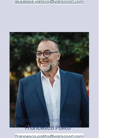
giuseppe.varisco@variscosrl.com
Managing Director/ CDA
Francesco Polito
francesco.polito@variscosrl.com