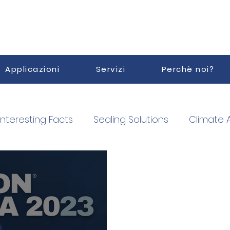
Applicazioni
Servizi
Perchè noi?
Interesting Facts
Sealing Solutions
Climate 
orized Service Point
Vacuum