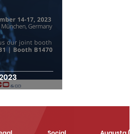
2023
egal
Social
Augusta (S