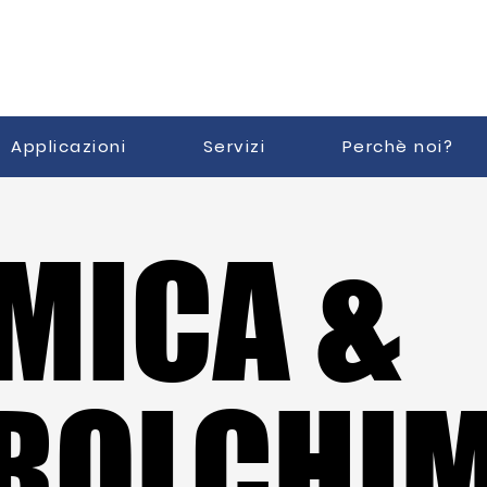
Applicazioni
Servizi
Perchè noi?
CHIMICA &
CHIMICA &
ROLCHI
ROLCHI