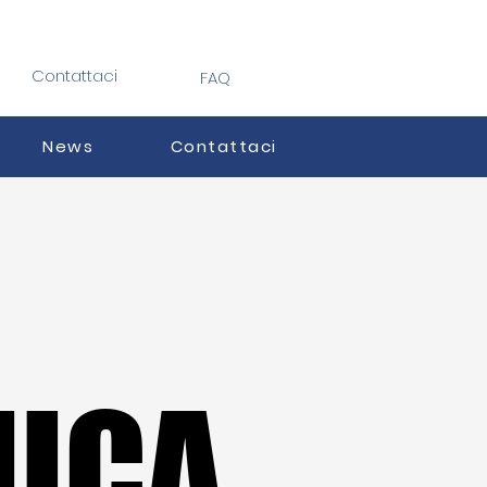
Contattaci
FAQ
News
Contattaci
MICA
MICA