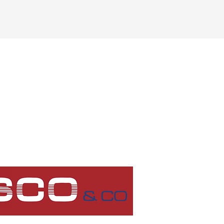
R)
Concorezzo (MB)
ce
Branch Office
Via I Maggio, 71
20863,
011,
Concorezzo (MB) - Italia
alia
T:
+39 039 688 6458
 945
info@variscosrl.com
com