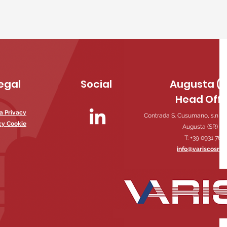
egal
Social
Augusta (S
Head Offi
la Privacy
Contrada S. Cusumano, s.n 96
cy Cookie
Augusta (SR) - It
T:
+39 0931 760
info@variscosrl.