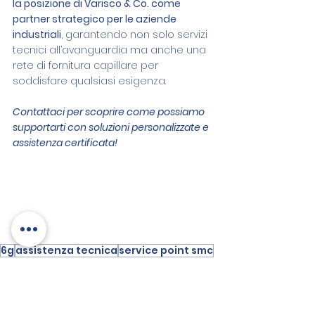
la posizione di Varisco & Co. come 
partner strategico per le aziende 
industriali
, garantendo non solo servizi 
tecnici all’avanguardia ma anche una 
rete di fornitura capillare per 
soddisfare qualsiasi esigenza.
Contattaci per scoprire come possiamo 
supportarti con soluzioni personalizzate e 
assistenza certificata!
6g
assistenza tecnica
service point smc
smc
manutenzione specializzata
chillers
ricambi originali smc
manutenzione predittiva
troubleshooting
riparazione certificata