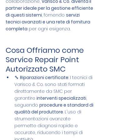
collaborazione, 
Varisco & Co. diventa il 
partner ideale per la gestione efficiente 
di questi sistemi
, fornendo 
servizi 
tecnici avanzati e una rete di fornitura 
completa
 per ogni esigenza.
Cosa Offriamo come 
Service Repair Point 
Autorizzato SMC
🔧 
Riparazioni certificate
: I tecnici di 
Varisco & Co. sono stati formati 
direttamente da SMC per 
garantire 
interventi specializzati
, 
seguendo 
procedure e standard di 
qualità del produttore
. L'uso di 
strumentazioni avanzate 
permette diagnosi rapide e 
accurate, riducendo i tempi di 
inattività.