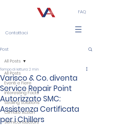
FAQ
Contattaci
Post
All Posts
Tempo di lettura: 2 min
All Posts
Varisco & Co. diventa
Eventi e Fiere
Service Repair Point
Interesting Facts
Autorizzato SMC:
Sealing Solutions
Assistenza Certificata
Climate Action
per i Chillers
Semiconductors