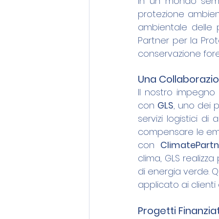
In un mondo sempr
protezione ambient
ambientale delle pr
Partner per la Prot
conservazione fores
Una Collaborazio
Il nostro impegno 
con 
GLS
, uno dei p
servizi logistici 
compensare le emis
con 
ClimatePartn
clima, GLS realizza
di energia verde. Q
applicato ai client
Progetti Finanzia