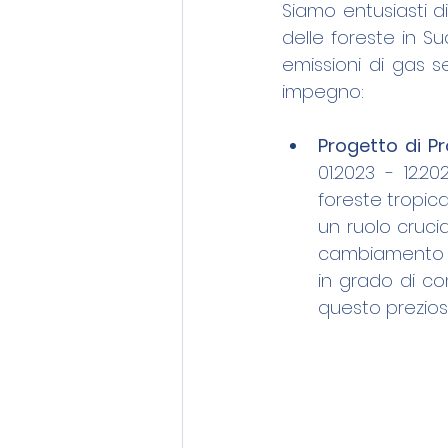
Siamo entusiasti d
delle foreste in Su
emissioni di gas se
impegno:
Progetto di Pr
01.2023 - 12.
foreste tropica
un ruolo cruci
cambiamento cli
in grado di co
questo prezio