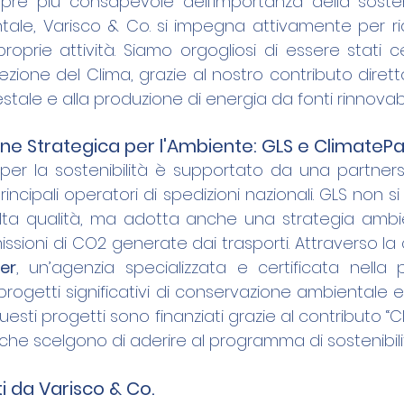
e più consapevole dell'importanza della sostenib
ale, Varisco & Co. si impegna attivamente per ridu
oprie attività. Siamo orgogliosi di essere stati ce
ezione del Clima, grazie al nostro contributo diretto
tale e alla produzione di energia da fonti rinnovabil
ne Strategica per l'Ambiente: GLS e ClimatePa
per la sostenibilità è supportato da una partnersh
rincipali operatori di spedizioni nazionali. GLS non si l
di alta qualità, ma adotta anche una strategia ambi
sioni di CO2 generate dai trasporti. Attraverso la 
er
, un’agenzia specializzata e certificata nella 
 progetti significativi di conservazione ambientale e
uesti progetti sono finanziati grazie al contributo “C
i che scelgono di aderire al programma di sostenibili
ti da Varisco & Co.