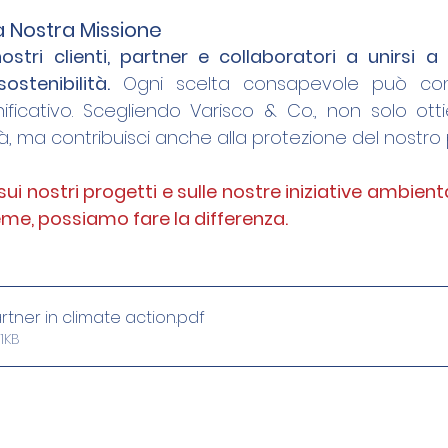
la Nostra Missione
nostri clienti, partner e collaboratori a unirsi a
stenibilità.
 Ogni scelta consapevole può cont
icativo. Scegliendo Varisco & Co., non solo ottie
lità, ma contribuisci anche alla protezione del nostro
sui nostri progetti e sulle nostre iniziative ambienta
eme, possiamo fare la differenza.
artner in climate action
.pdf
1KB