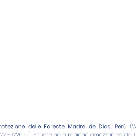
rotezione delle Foreste Madre de Dios, Perù
 (W
22 - 12.2022): Situata nella regione amazzonica del 