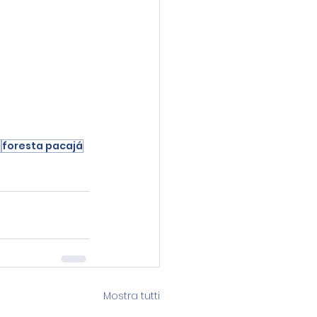
s
foresta pacajá
Mostra tutti