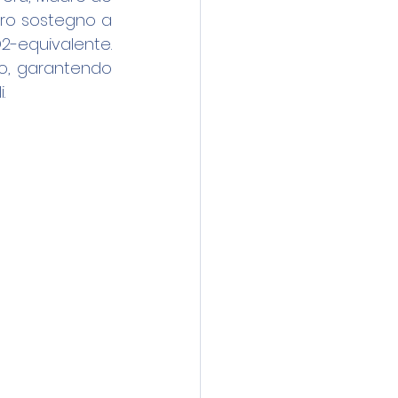
tro sostegno a 
equivalente. 
o, garantendo 
.