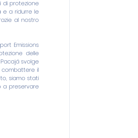
 di protezione 
e a ridurre le 
azie al nostro 
ort Emissions 
tezione delle 
i Pacajá svolge 
 combattere il 
o, siamo stati 
 a preservare 