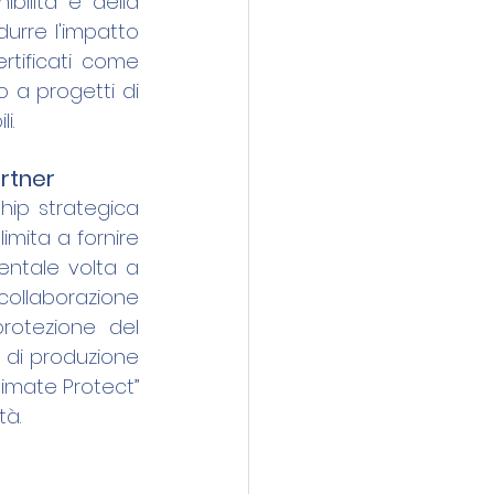
ilità e della 
rre l'impatto 
rtificati come 
 a progetti di 
i.
rtner
ip strategica 
imita a fornire 
entale volta a 
collaborazione 
protezione del 
 di produzione 
limate Protect” 
tà.