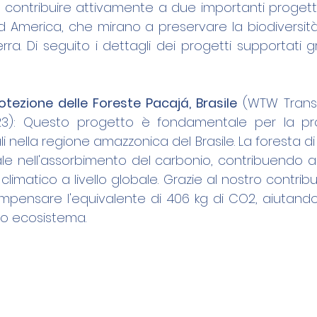
i contribuire attivamente a due importanti progetti
d America, che mirano a preservare la biodiversità 
rra. Di seguito i dettagli dei progetti supportati gr
otezione delle Foreste Pacajá, Brasile
 (WTW Transp
2023): Questo progetto è fondamentale per la pro
li nella regione amazzonica del Brasile. La foresta d
ale nell'assorbimento del carbonio, contribuendo a
matico a livello globale. Grazie al nostro contribut
mpensare l'equivalente di 406 kg di CO2, aiutando
so ecosistema.