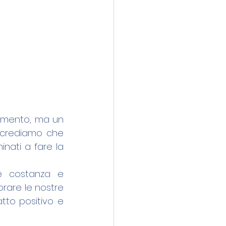
imento, ma un 
 crediamo che 
nati a fare la 
e costanza e 
are le nostre 
to positivo e 