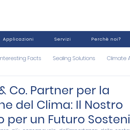
Applicazioni
Servizi
Perchè noi?
Interesting Facts
Sealing Solutions
Climate 
orized Service Point
Vacuum
& Co. Partner per la
ne del Clima: Il Nostro
 per un Futuro Sosteni