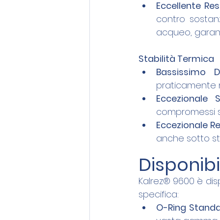
Eccellente Re
contro sostan
acqueo, garant
Stabilità Termica
Bassissimo 
praticamente n
Eccezionale S
compromessi s
Eccezionale Re
anche sotto st
Disponibi
Kalrez® 9600 è disp
specifica:
O-Ring Standa