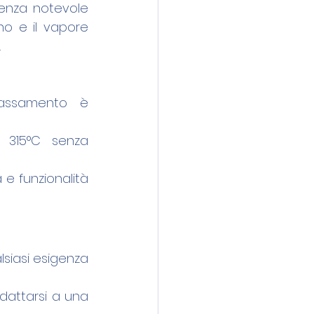
enza notevole 
o e il vapore 
.
gassamento è 
315°C senza 
e funzionalità 
siasi esigenza 
adattarsi a una 