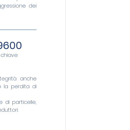
gressione dei 
 9600
 chiave: 
egrità anche 
la perdita di 
di particelle, 
duttori.