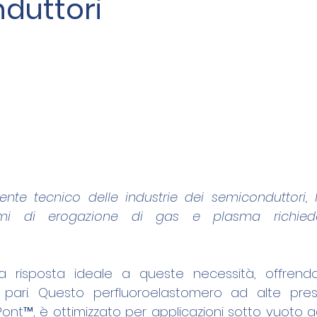
duttori
te tecnico delle industrie dei semiconduttori, l
emi di erogazione di gas e plasma richiedon
 risposta ideale a queste necessità, offrendo 
 pari. Questo perfluoroelastomero ad alte presta
nt™, è ottimizzato per applicazioni sotto vuoto ad