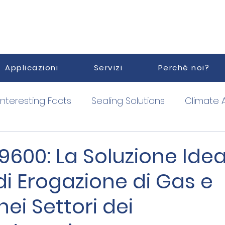
Applicazioni
Servizi
Perchè noi?
Interesting Facts
Sealing Solutions
Climate 
orized Service Point
Vacuum
9600: La Soluzione Idea
di Erogazione di Gas e
ei Settori dei