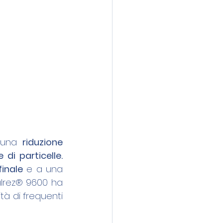
 una 
riduzione 
drastica nella perdita di peso delle guarnizioni e nella generazione di particelle. 
inale
 e a una 
alrez® 9600 ha 
à di frequenti 