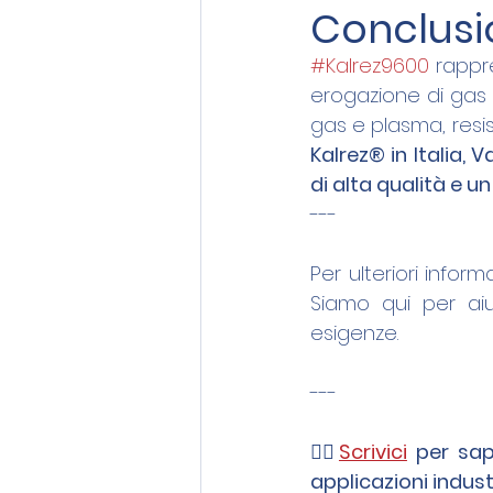
Conclusi
#Kalrez9600
 rappr
erogazione di gas e
gas e plasma, resis
Kalrez® in Italia, 
di alta qualità e un
---
Per ulteriori informa
Siamo qui per aiu
esigenze. 
---
👉🏻
Scrivici
 per sap
applicazioni industr