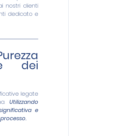
nostri clienti 
nti dedicato e 
urezza 
nei Processi di Produzione dei 
icative legate 
a.
Utilizzando 
gnificativa e 
 processo.