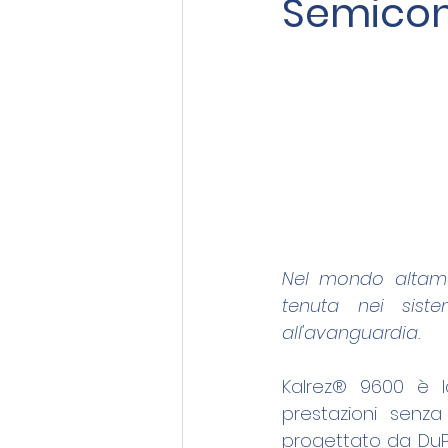
Semicon
Nel mondo altamen
tenuta nei sist
all'avanguardia. 
Kalrez® 9600 è la
prestazioni senza
progettato da DuPo