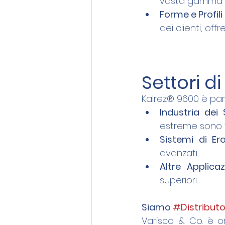
vasta gamma di
Forme e Profili
dei clienti, off
Settori d
Kalrez® 9600 è par
Industria dei
estreme sono 
Sistemi di E
avanzati.
Altre Applicazi
superiori.
Siamo 
#Distributo
Varisco & Co. è org