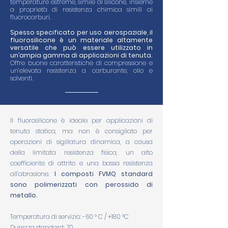
temperature estreme, simile al silicone, insieme
a proprietà di resistenza chimica simili ai
fluorocarburi.
Spesso specificato per uso aerospaziale, il
fluorosilicone è un materiale altamente
versatile che può essere utilizzato in
un’ampia gamma di applicazioni di tenuta.
Offre buone caratteristiche di compressione e
un’elevata resistenza a carburante, olio e
solventi.
Il fluorosilicone è ideale per applicazioni di
tenuta statica, ma non è consigliato per
operazioni di sigillatura dinamica, a causa
della limitata resistenza fisica, un alto
coefficiente di attrito e una bassa resistenza
all’abrasione.
I composti FVMQ standard
sono polimerizzati con perossido di
metallo.
Temperatura di servizio: -60 ° C / +180 °C
Durezza standard; 70