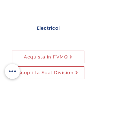
Electrical
Acquista in FVMQ
Scopri la Seal Division
Augusta (SR)
Head Office
Contrada S. Cusumano, s.n 96011,
Augusta (SR) - Italia
T:
+39 0931 760 945