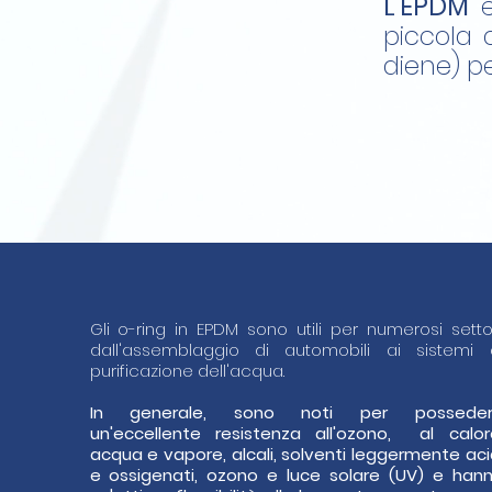
L'EPDM
è
piccola 
diene) pe
Gli o-ring in EPDM sono utili per numerosi settor
dall'assemblaggio di automobili ai sistemi 
purificazione dell'acqua.
In generale, sono noti per possede
un'eccellente resistenza all'ozono, al calor
acqua e vapore, alcali, solventi leggermente aci
e ossigenati, ozono e luce solare (UV) e han