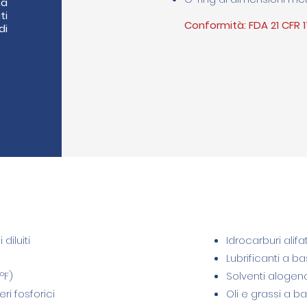
na
ti
Conformità: FDA 21 CFR 1
di
 diluiti
Idrocarburi alifa
Lubrificanti a b
ºF)
Solventi alogena
eri fosforici
Oli e grassi a ba