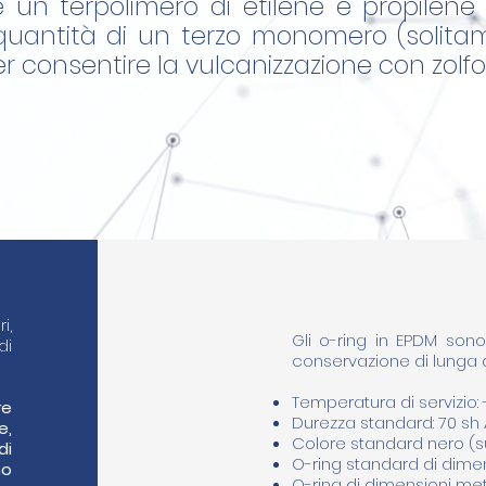
 un terpolimero di etilene e propilen
quantità di un terzo monomero (solit
r consentire la vulcanizzazione con zolfo
i,
Gli o-ring in EPDM son
di
conservazione di lunga 
Temperatura di servizio: -
re
Durezza standard: 70 sh 
e,
Colore standard nero (su
di
O-ring standard di dimen
no
O-ring di dimensioni me