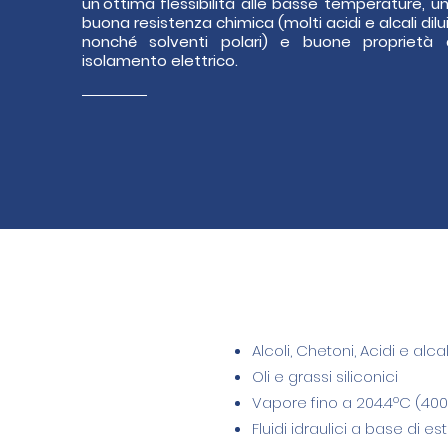
un'ottima flessibilità alle basse temperature, u
buona resistenza chimica (molti acidi e alcali dilui
nonché solventi polari) e buone proprietà 
isolamento elettrico.
Alcoli, Chetoni, Acidi e alcali
Oli e grassi siliconici
Vapore fino a 204.4ºC (400
Fluidi idraulici a base di est