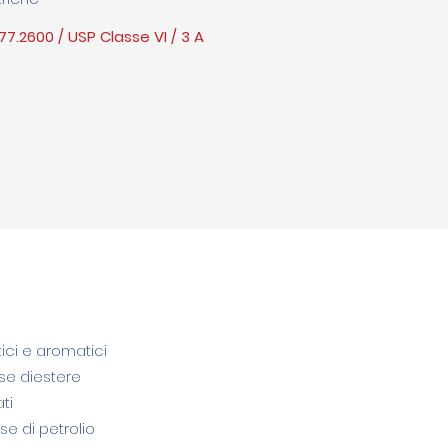
77.2600 / USP Classe VI / 3 A
tici e aromatici
ase diestere
ti
se di petrolio