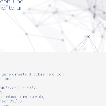
e con una
amente un
.
o generalmente di colore nero, con
durata.
40 ° C / +120 – 150 ° C
A
 richiesta bianco e viola)
sioni AS / BS
triche