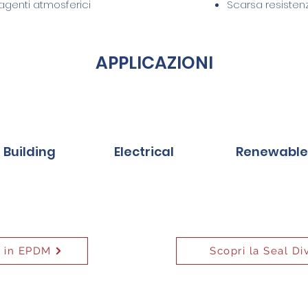
genti atmosferici
Scarsa resisten
APPLICAZIONI
Building
Electrical
Renewable
a in EPDM
Scopri la Seal Di